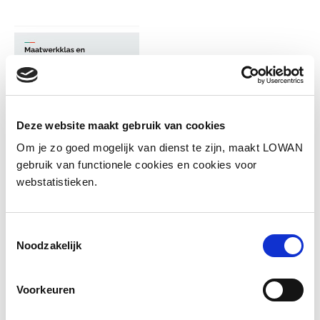
Deze website maakt gebruik van cookies
Om je zo goed mogelijk van dienst te zijn, maakt LOWAN
gebruik van functionele cookies en cookies voor
webstatistieken.
Informatie
Toestemmingsselectie
Noodzakelijk
Spreker:
Romée Masselink en Sara van
Wetten ISK Lisse
Voorkeuren
Jaar van uitgave:
2024