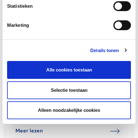
Statistieken
Bekijk de presentatie
Marketing
Details tonen
Alle cookies toestaan
Selectie toestaan
Alleen noodzakelijke cookies
NT2 methode DISK wordt herzien
Meer lezen