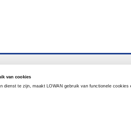
Altijd up to date
Aanmelden nieuwsbrief LOWAN
ik van cookies
n dienst te zijn, maakt LOWAN gebruik van functionele cookies 
Schrijf je in voor LOWANieuws