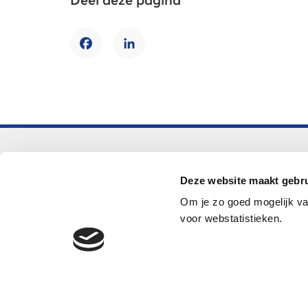
Deel deze pagina
Facebook
LinkedIn
Voortgezet onderwijs
Deze website maakt gebru
Helpdesk LOWAN-vo
Om je zo goed mogelijk va
helpdeskvo@lowan.nl
voor webstatistieken.