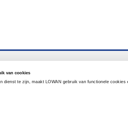
Altijd up to date
Aanmelden nieuwsbrief LOWAN
ik van cookies
n dienst te zijn, maakt LOWAN gebruik van functionele cookies 
Schrijf je in voor LOWANieuws