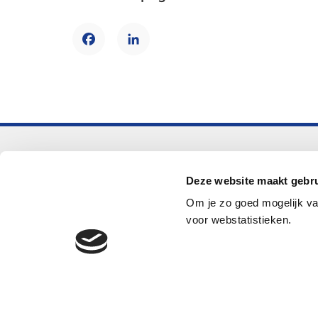
Facebook
LinkedIn
Voortgezet onderwijs
Deze website maakt gebru
Helpdesk LOWAN-vo
Om je zo goed mogelijk va
helpdeskvo@lowan.nl
voor webstatistieken.