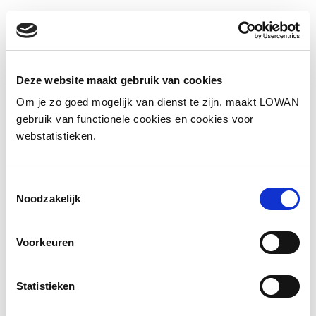
Informatie
Deze website maakt gebruik van cookies
Spreker:
Ilke Oner, neuropsycholoog Oner
Om je zo goed mogelijk van dienst te zijn, maakt LOWAN
Academy
gebruik van functionele cookies en cookies voor
webstatistieken.
Jaar van uitgave:
2025
Toestemmingsselectie
Bekijk de presentatie
Noodzakelijk
Voorkeuren
Statistieken