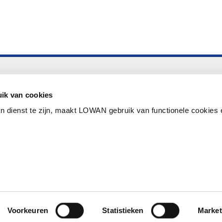
Altijd up to date
Aanmelden nieuwsbrief LOWAN
ik van cookies
n dienst te zijn, maakt LOWAN gebruik van functionele cookies 
Schrijf je in voor LOWANieuws
Privacyverklaring
Cookies
Disclaimer
Voorkeuren
Statistieken
Market