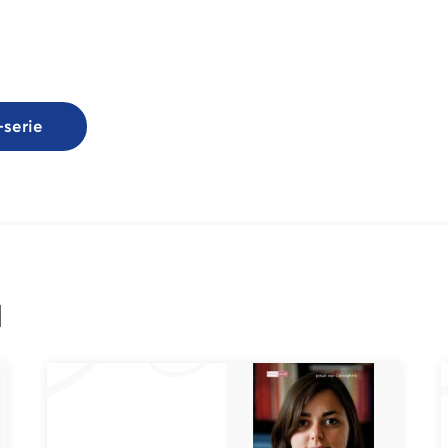
serie
l