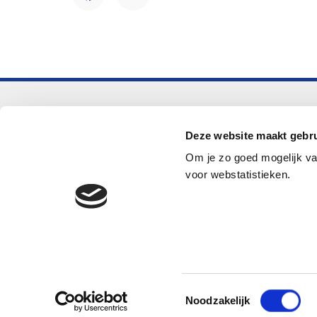
Facebook
LinkedIn
Voortgezet onderwijs
Deze website maakt gebru
Helpdesk LOWAN-vo
Om je zo goed mogelijk va
helpdeskvo@lowan.nl
voor webstatistieken.
© 2026 LOWAN. Realisatie door
2manydots
Toestemmingsselectie
Noodzakelijk