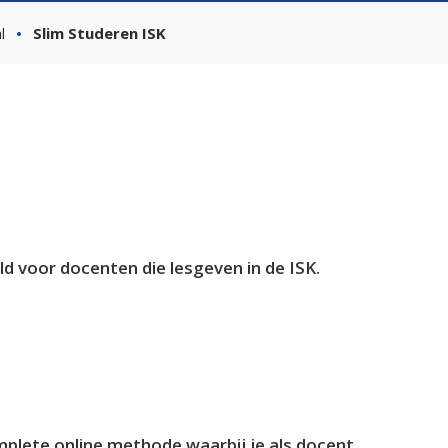
l
Slim Studeren ISK
d voor docenten die lesgeven in de ISK.
mplete online methode waarbij je als docent