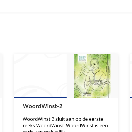
l
WoordWinst-2
WoordWinst 2 sluit aan op de eerste
reeks WoordWinst. WoordWinst is een
serie van makkelijk...