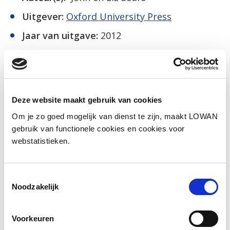
Uitgever:
Oxford University Press
Jaar van uitgave:
2012
Extra lesmateriaal
Deze website maakt gebruik van cookies
Social media
Om je zo goed mogelijk van dienst te zijn, maakt LOWAN
Deel deze pagina
gebruik van functionele cookies en cookies voor
webstatistieken.
Facebook
LinkedIn
Toestemmingsselectie
Noodzakelijk
Voorkeuren
Andere bezoekers bekeken ook