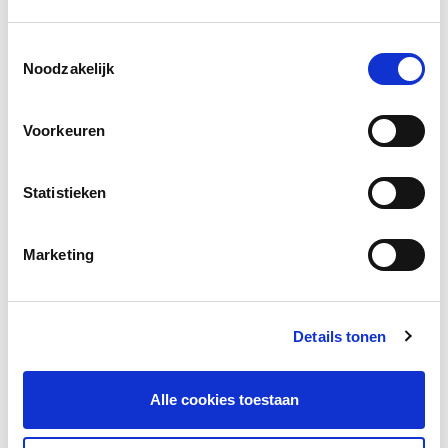
Toestemmingsselectie
Social media
Noodzakelijk
Deel deze pagina
Voorkeuren
Facebook
LinkedIn
Statistieken
Marketing
Andere bezoekers bekeken ook
Gerelateerd lesmateriaal
Details tonen
Alle cookies toestaan