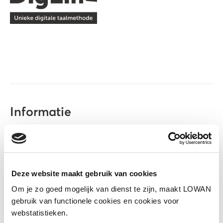
Informatie
Uitgever:
Boom Beroepsonderwijs
Jaar van uitgave:
2020
Deze website maakt gebruik van cookies
ISBN:
9789037256024
Om je zo goed mogelijk van dienst te zijn, maakt LOWAN
gebruik van functionele cookies en cookies voor
Naar lesmateriaal
webstatistieken.