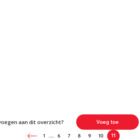
voegen aan dit overzicht?
Voeg toe
11
1
…
6
7
8
9
10