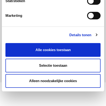
Statistieken
Maandelijks up to date
Aanmelden nieuwsbrief LOWAN-PO
Marketing
Schrijf je in voor LOWANieuws
Details tonen
Alle cookies toestaan
Privacyverklaring
Cookies
Disclaimer
Selectie toestaan
© 2026 LOWAN. Realisatie door
2manydots
Alleen noodzakelijke cookies