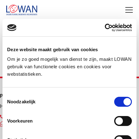
Deel deze pagina
Facebook
LinkedIn
Deze website maakt gebruik van cookies
Om je zo goed mogelijk van dienst te zijn, maakt LOWAN
gebruik van functionele cookies en cookies voor
webstatistieken.
Primair onderwijs
Toestemmingsselectie
Noodzakelijk
Helpdesk LOWAN-PO
030 232 48 48
Voorkeuren
helpdesk@lowanpo.nl