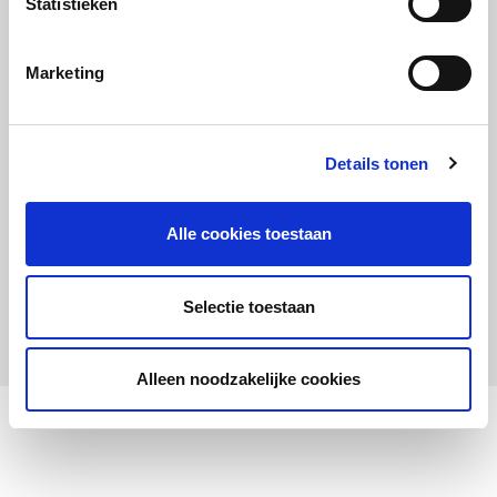
Statistieken
Maandelijks up to date
Aanmelden nieuwsbrief LOWAN-PO
Marketing
Schrijf je in voor LOWANieuws
Details tonen
Alle cookies toestaan
Privacyverklaring
Cookies
Disclaimer
Selectie toestaan
© 2026 LOWAN. Realisatie door
2manydots
Alleen noodzakelijke cookies