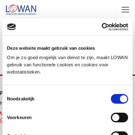
Deel deze pagina
Facebook
LinkedIn
Deze website maakt gebruik van cookies
Om je zo goed mogelijk van dienst te zijn, maakt LOWAN
gebruik van functionele cookies en cookies voor
webstatistieken.
Primair onderwijs
Toestemmingsselectie
Noodzakelijk
Helpdesk LOWAN-PO
030 232 48 48
Voorkeuren
helpdesk@lowanpo.nl