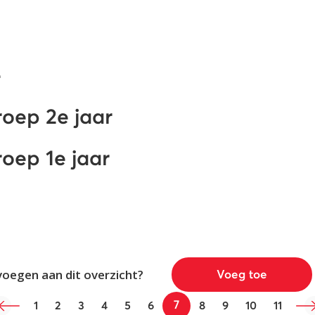
e
oep 2e jaar
oep 1e jaar
voegen aan dit overzicht?
Voeg toe
7
1
2
3
4
5
6
8
9
10
11