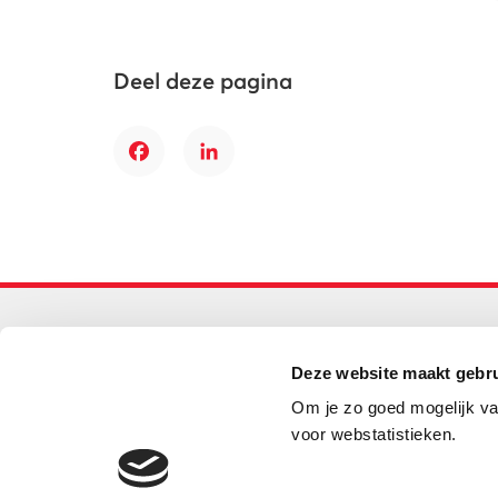
Deel deze pagina
Facebook
LinkedIn
Primair onderwijs
Deze website maakt gebru
Helpdesk LOWAN-PO
Om je zo goed mogelijk va
030 232 48 48
voor webstatistieken.
helpdesk@lowanpo.nl