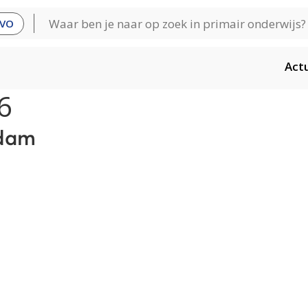
VO
Act
6
rdam