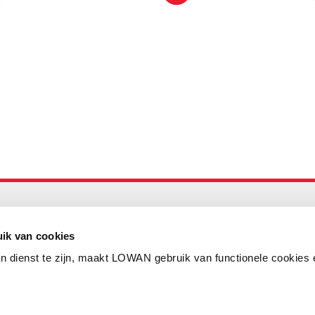
Maandelijks up to date
Aanmelden nieuwsbrief LOWAN
ik van cookies
n dienst te zijn, maakt LOWAN gebruik van functionele cookies 
Schrijf je in voor LOWANieuws