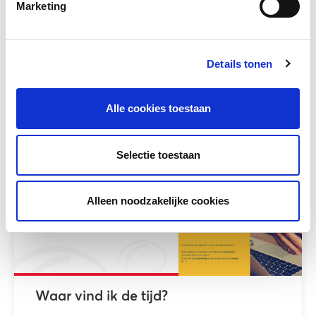
Marketing
Leren in interactie in de rekenles
Marleen van Bladeren, Angelique Onderwater
Details tonen
en Annelies Huijsmans - teamleden
Taalschool Utrecht - gaven een...
Alle cookies toestaan
Meer lezen
Selectie toestaan
Alleen noodzakelijke cookies
Waar vind ik de tijd?