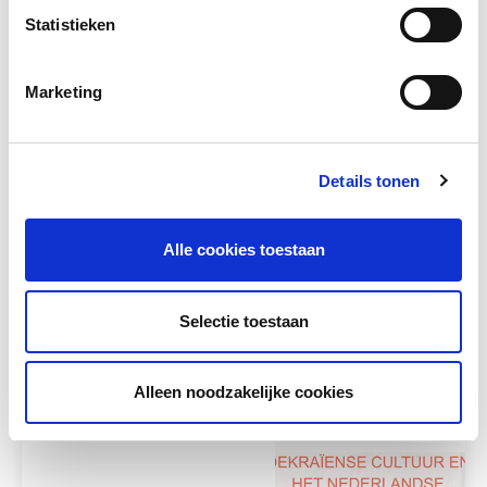
Statistieken
Marketing
Details tonen
Tijd voor kwaliteit!
Maja Zuiderveld, nieuwkomersexpert en
Alle cookies toestaan
eigenaar van Bureau d'r Bij gaf een workshop
tijdens de LOWAN...
Selectie toestaan
Meer lezen
Alleen noodzakelijke cookies