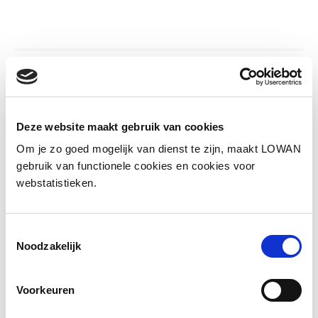
Informatie
Deze website maakt gebruik van cookies
Sprekers:
Marleen van Bladeren, Angelique
Onderwater en Annelies Huijsmans
Om je zo goed mogelijk van dienst te zijn, maakt LOWAN
gebruik van functionele cookies en cookies voor
Jaar van uitgave:
2025
webstatistieken.
Presentatie
Toestemmingsselectie
Noodzakelijk
Voorkeuren