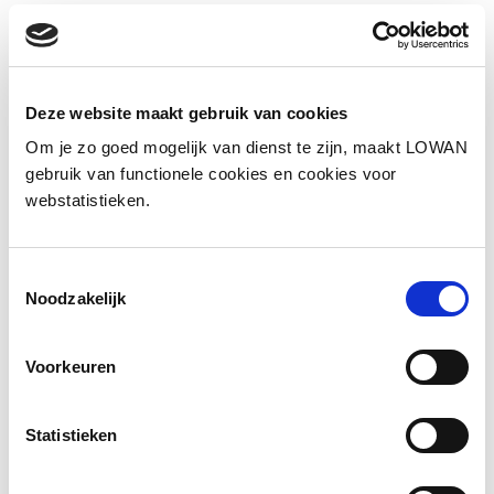
Sprekers:
Linda Vaessen-Moonen
Jaar van uitgave:
2025
Deze website maakt gebruik van cookies
Om je zo goed mogelijk van dienst te zijn, maakt LOWAN
Presentatie
gebruik van functionele cookies en cookies voor
webstatistieken.
Toestemmingsselectie
Noodzakelijk
Voorkeuren
Statistieken
Waar vind ik de tijd?