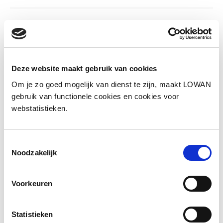
Informatie
Sprekers:
Moniek Sanders
Deze website maakt gebruik van cookies
Jaar van uitgave:
2025
Om je zo goed mogelijk van dienst te zijn, maakt LOWAN
gebruik van functionele cookies en cookies voor
webstatistieken.
Presentatie
Toestemmingsselectie
Noodzakelijk
Voorkeuren
Statistieken