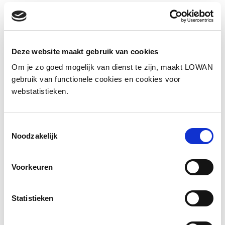
Sprekers:
Marlou Huissen en Yvonne Bloem
Jaar van uitgave:
2025
Deze website maakt gebruik van cookies
Om je zo goed mogelijk van dienst te zijn, maakt LOWAN
Presentatie
gebruik van functionele cookies en cookies voor
webstatistieken.
Toestemmingsselectie
Noodzakelijk
Voorkeuren
Statistieken
JEZ to Emotions op school?