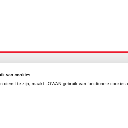
Maandelijks up to date
Aanmelden nieuwsbrief LOWAN
ik van cookies
n dienst te zijn, maakt LOWAN gebruik van functionele cookies 
Schrijf je in voor LOWANieuws