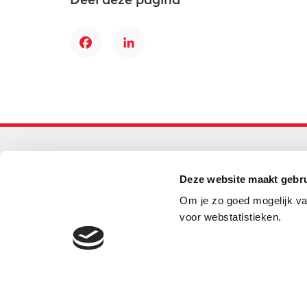
Facebook
LinkedIn
Primair onderwijs
Deze website maakt gebru
Helpdesk LOWAN-PO
Om je zo goed mogelijk va
030 232 48 48
voor webstatistieken.
helpdesk@lowanpo.nl