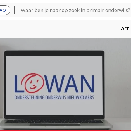
VO
Act