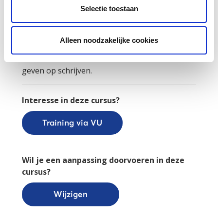
deze vragen en meer wordt ingegaan tijdens
Selectie toestaan
deze workshop. Er wordt gekeken naar
verschillende vormen van feedback op
schrijven; de cursist leert te werken met
Alleen noodzakelijke cookies
feedbackmodellen en gaat leren werken met
internettools om over een afstand feedback te
geven op schrijven.
Interesse in deze cursus?
Training via VU
Wil je een aanpassing doorvoeren in deze
cursus?
Wijzigen