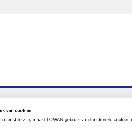
Altijd up to date
Aanmelden nieuwsbrief LOWAN
ik van cookies
n dienst te zijn, maakt LOWAN gebruik van functionele cookies 
Schrijf je in voor LOWANieuws