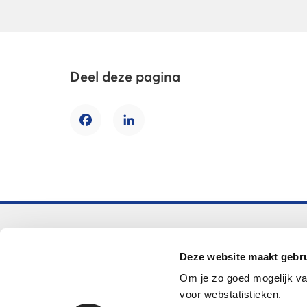
Deel deze pagina
Facebook
LinkedIn
Voortgezet onderwijs
Deze website maakt gebru
Helpdesk LOWAN-vo
Om je zo goed mogelijk va
helpdeskvo@lowan.nl
voor webstatistieken.