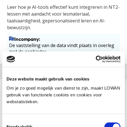
Leer hoe je AI-tools effectief kunt integreren in NT2-
lessen met aandacht voor lesmateriaal,
taalvaardigheid, gepersonaliseerd leren en AI-
bewustzijn.
Incompany:
De vaststelling van de data vindt plaats in overleg
met de aanbieder.
Deze website maakt gebruik van cookies
Om je zo goed mogelijk van dienst te zijn, maakt LOWAN
Aanbieder
gebruik van functionele cookies en cookies voor
VU-NT2
webstatistieken.
Categorie
NT2
Toestemmingsselectie
Noodzakelijk