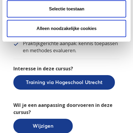
Meertaligheid in de klas: hoe ga je hier
effectief mee om?
Selectie toestaan
Begrijpend lezen: ingrediënten voor een
succesvolle aanpak.
Alleen noodzakelijke cookies
Vijf cursussen over verschillende aspecten
van geletterdheid.
Praktijkgerichte aanpak: kennis toepassen
en methodes evalueren.
Interesse in deze cursus?
Training via Hogeschool Utrecht
Wil je een aanpassing doorvoeren in deze
cursus?
Wijzigen