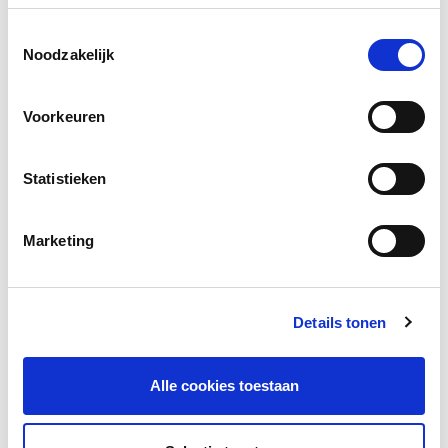
Kosten
Op aanvraag
Toestemmingsselectie
Noodzakelijk
Website
https://www.ru.nl/
Voorkeuren
Inhoud
Statistieken
Wil je NT2-docent worden of je kennis
verdiepen? Radboud in’to Languages biedt
opleidingen en trainingen voor (aankomend)
Marketing
NT2-docenten.
Doelgroep
Details tonen
Docenten NT2.
Aankomende docenten NT2.
Alle cookies toestaan
Mogelijkheden
Basisopleiding: haal het certificaat