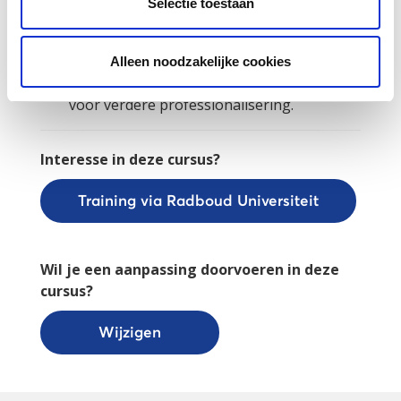
Selectie toestaan
‘Competent docent NT2’.
Bevoegdheid: registratie in het BVNT2-
register mogelijk.
Alleen noodzakelijke cookies
Verdieping: workshops en masterclasses
voor verdere professionalisering.
Interesse in deze cursus?
Training via Radboud Universiteit
Wil je een aanpassing doorvoeren in deze
cursus?
Wijzigen