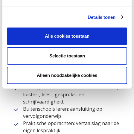
Doelgroep
Docenten die al werken in de ISK.
Details tonen
De groep bestaat uit maximaal 12
deelnemers.
De scholing start met een digitale intake en
Alle cookies toestaan
omvat zowel bijeenkomsten als
praktijkopdrachten.
Selectie toestaan
Inhoud van de scholing
Tweedetaalverwerving en NT2-didactiek:
Alleen noodzakelijke cookies
effectieve aanpak en differentiatie.
Vaardigheden ontwikkelen: woordenschat,
luister-, lees-, gespreks- en
schrijfvaardigheid.
Buitenschools leren: aansluiting op
vervolgonderwijs.
Praktische opdrachten: vertaalslag naar de
eigen lespraktijk.