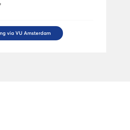
?
ing via VU Amsterdam