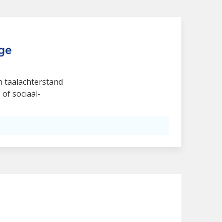
ge
n taalachterstand
of sociaal-