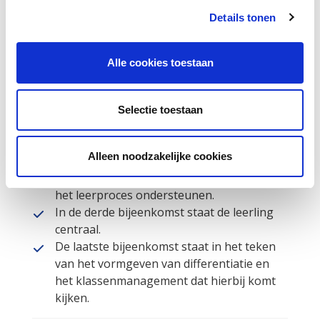
ISK-docenten.
Details tonen
Afdelingsleiders en onderwijsassistenten
die werkzaam zijn in de ISK.
Alle cookies toestaan
Inhoud van de opleiding
In de eerste bijeenkomst staat de relatie
Selectie toestaan
tussen docent en leerling centraal.
De tweede bijeenkomst staat in het teken
Alleen noodzakelijke cookies
van het opstellen en naleven van
afspraken, regels en routines in de klas die
het leerproces ondersteunen.
In de derde bijeenkomst staat de leerling
centraal.
De laatste bijeenkomst staat in het teken
van het vormgeven van differentiatie en
het klassenmanagement dat hierbij komt
kijken.