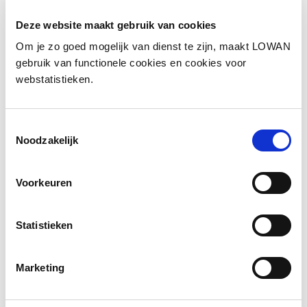
Tijdsduur
Deze website maakt gebruik van cookies
Vier bijeenkomsten
Om je zo goed mogelijk van dienst te zijn, maakt LOWAN
Kosten
gebruik van functionele cookies en cookies voor
€ 750
webstatistieken.
Website
https://vu.nl/
Toestemmingsselectie
Noodzakelijk
Inhoud
Voorkeuren
De Vrije Universiteit Amsterdam biedt een
korte opleiding voor ISK-docenten over
klassenmanagement en differentiatie,
Statistieken
gecombineerd met NT2-kennis. Deelnemers
passen de theorie direct toe op eigen casussen
Marketing
in vier interactieve bijeenkomsten.
Doelgroep