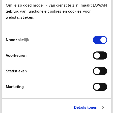
Om je zo goed mogelijk van dienst te zijn, maakt LOWAN
Spreker:
Joanne Vuijk
gebruik van functionele cookies en cookies voor
Jaar van uitgave:
2024
webstatistieken.
Bekijk de presentatie
Toestemmingsselectie
Noodzakelijk
Voorkeuren
Statistieken
Marketing
Details tonen
NT2-expertise delen