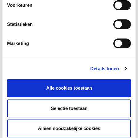
Voorkeuren
Spreker:
Alike Last, Taalleermethoden.nl
Statistieken
Jaar van uitgave:
2025
Marketing
Bekijk de presentatie
Details tonen
Alle cookies toestaan
Selectie toestaan
Alleen noodzakelijke cookies