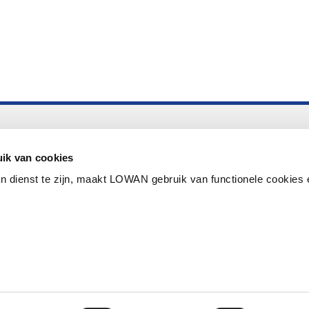
Altijd up to date
Aanmelden nieuwsbrief LOWAN
ik van cookies
n dienst te zijn, maakt LOWAN gebruik van functionele cookies 
Schrijf je in voor LOWANieuws
Privacyverklaring
Cookies
Disclaimer