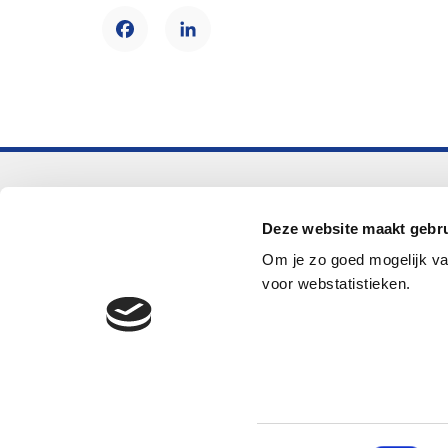
Facebook
LinkedIn
Voortgezet onderwijs
Deze website maakt gebru
Helpdesk LOWAN-vo
Om je zo goed mogelijk va
helpdeskvo@lowan.nl
voor webstatistieken.
© 2026 LOWAN. Realisatie door
2manydots