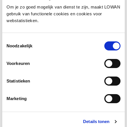
Om je zo goed mogelijk van dienst te zijn, maakt LOWAN
Spreker:
Anouk Abrahams
gebruik van functionele cookies en cookies voor
Jaar van uitgave:
2023
webstatistieken.
Toestemmingsselectie
Bekijk de presentatie
Noodzakelijk
Voorkeuren
Statistieken
Marketing
Details tonen
Start met kijken