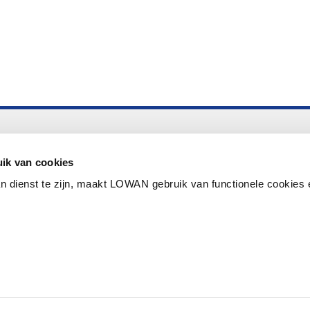
Altijd up to date
Aanmelden nieuwsbrief LOWAN
ik van cookies
n dienst te zijn, maakt LOWAN gebruik van functionele cookies 
Schrijf je in voor LOWANieuws
Privacyverklaring
Cookies
Disclaimer