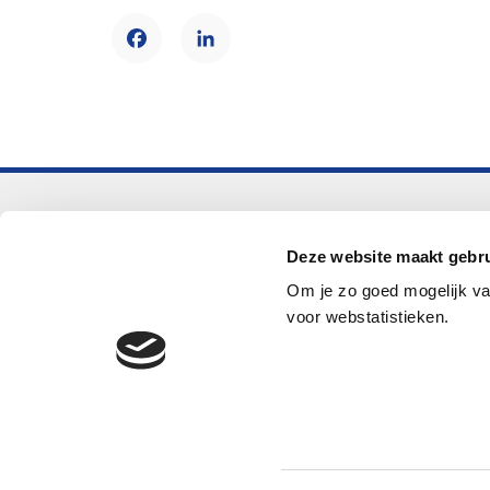
Facebook
LinkedIn
Voortgezet onderwijs
Deze website maakt gebru
Helpdesk LOWAN-vo
Om je zo goed mogelijk va
helpdeskvo@lowan.nl
voor webstatistieken.
© 2026 LOWAN. Realisatie door
2manydots