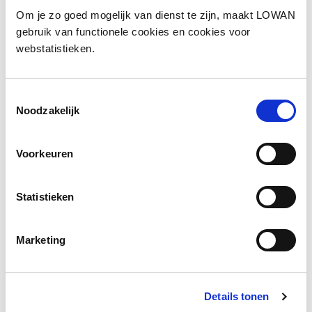
Om je zo goed mogelijk van dienst te zijn, maakt LOWAN
gebruik van functionele cookies en cookies voor
webstatistieken.
Toestemmingsselectie
Noodzakelijk
Voorkeuren
Een goede doorstroom creëer je
Statistieken
samen: in gesprek met ouders van
ISK-leerlingen
Marketing
De workshop Een goede doorstroom creëer je
samen werd gegeven door Yaël Latuny van
ITTA...
Details tonen