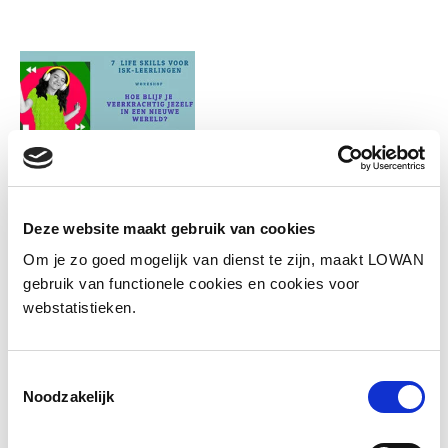
Deze website maakt gebruik van cookies
Om je zo goed mogelijk van dienst te zijn, maakt LOWAN
gebruik van functionele cookies en cookies voor
webstatistieken.
Informatie
Toestemmingsselectie
Spreker:
Michel Linthorst, 7 Life Skills
Noodzakelijk
Jaar van uitgave:
2025