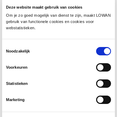
Deze website maakt gebruik van cookies
Om je zo goed mogelijk van dienst te zijn, maakt LOWAN
gebruik van functionele cookies en cookies voor
Informatie
webstatistieken.
Spreker:
Petra Popma, ITTA
Toestemmingsselectie
Jaar van uitgave:
2025
Noodzakelijk
Voorkeuren
Bekijk de presentatie
Statistieken
Marketing