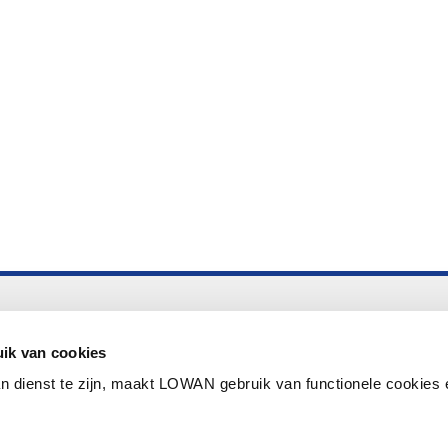
Altijd up to date
Aanmelden nieuwsbrief LOWAN
ik van cookies
n dienst te zijn, maakt LOWAN gebruik van functionele cookies 
Schrijf je in voor LOWANieuws