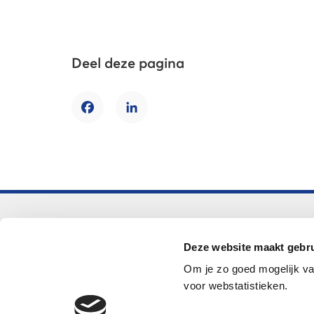
Deel deze pagina
Facebook
LinkedIn
Voortgezet onderwijs
Deze website maakt gebru
Helpdesk LOWAN-vo
Om je zo goed mogelijk va
helpdeskvo@lowan.nl
voor webstatistieken.