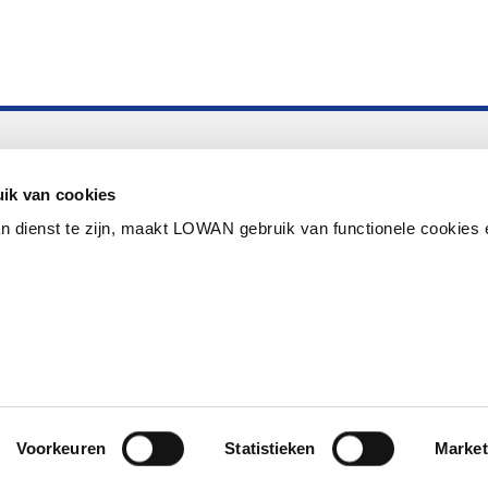
Altijd up to date
Aanmelden nieuwsbrief LOWAN
ik van cookies
n dienst te zijn, maakt LOWAN gebruik van functionele cookies 
Schrijf je in voor LOWANieuws
Privacyverklaring
Cookies
Disclaimer
Voorkeuren
Statistieken
Market