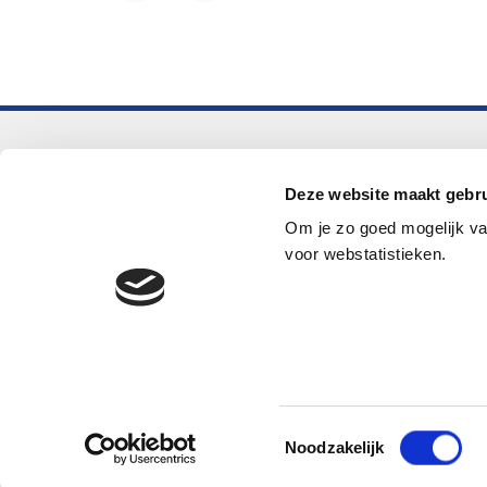
Voortgezet onderwijs
Deze website maakt gebru
Helpdesk LOWAN-vo
Om je zo goed mogelijk va
helpdeskvo@lowan.nl
voor webstatistieken.
© 2026 LOWAN. Realisatie door
2manydots
Toestemmingsselectie
Noodzakelijk