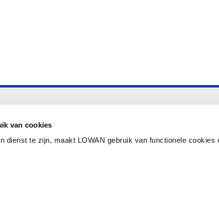
Altijd up to date
Aanmelden nieuwsbrief LOWAN
ik van cookies
n dienst te zijn, maakt LOWAN gebruik van functionele cookies 
Schrijf je in voor LOWANieuws