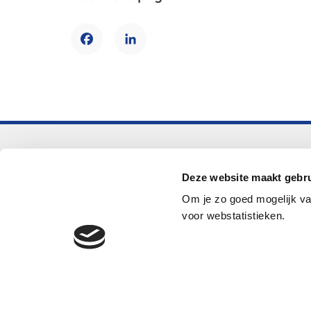
Facebook
LinkedIn
Voortgezet onderwijs
Deze website maakt gebru
Helpdesk LOWAN-vo
Om je zo goed mogelijk va
helpdeskvo@lowan.nl
voor webstatistieken.