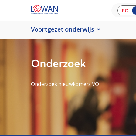
PO
Voortgezet onderwijs
Onderzoek
Onderzoek nieuwkomers VO