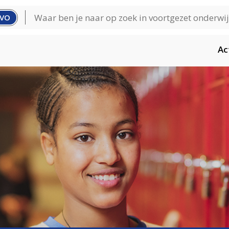
VO
Ac