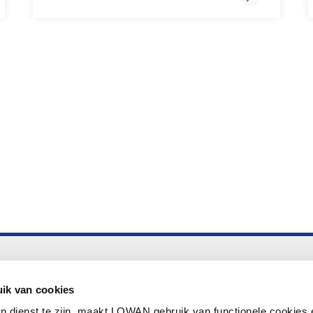
Altijd up to date
Aanmelden nieuwsbrief LOWAN
ik van cookies
n dienst te zijn, maakt LOWAN gebruik van functionele cookies 