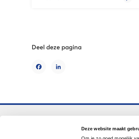
Deel deze pagina
Facebook
LinkedIn
Voortgezet onderwijs
Deze website maakt gebru
Helpdesk LOWAN-vo
Om je zo goed mogelijk va