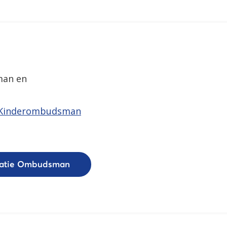
man en
 Kinderombudsman
catie Ombudsman