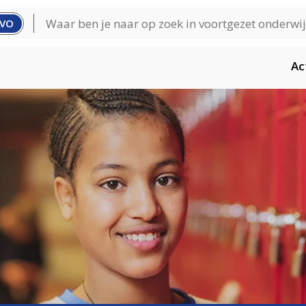
VO
Ac