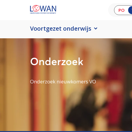
PO
Voortgezet onderwijs
Onderzoek
Onderzoek nieuwkomers VO