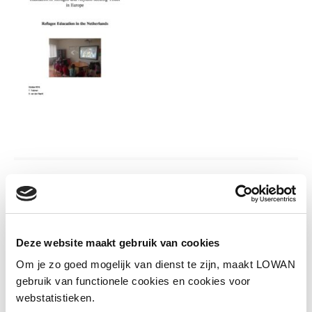
Informatie
Auteur(s):
T. Tudjman, A. van den Heerik
Deze website maakt gebruik van cookies
Jaar van uitgave:
2016
Om je zo goed mogelijk van dienst te zijn, maakt LOWAN
gebruik van functionele cookies en cookies voor
webstatistieken.
Download onderzoek