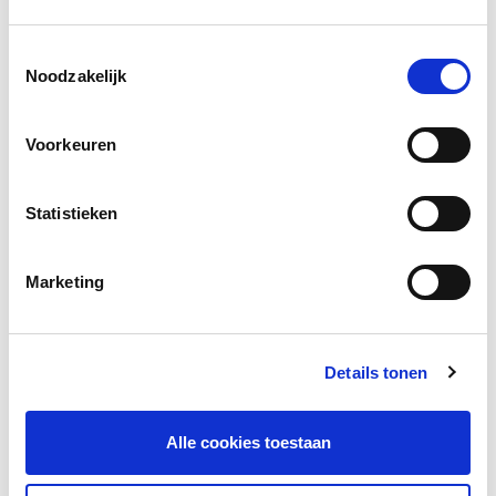
Toestemmingsselectie
Noodzakelijk
Facebook
LinkedIn
Voorkeuren
Statistieken
Andere bezoekers bekeken ook
Marketing
Gerelateerd onderzoek
Details tonen
Alle cookies toestaan