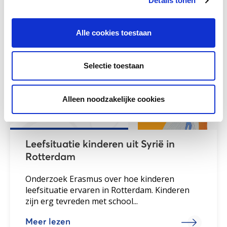
Details tonen
Andere bezoekers bekeken ook
Gerelateerd onderzoek
Alle cookies toestaan
Selectie toestaan
Alleen noodzakelijke cookies
Leefsituatie kinderen uit Syrië in
Rotterdam
Onderzoek Erasmus over hoe kinderen
leefsituatie ervaren in Rotterdam. Kinderen
zijn erg tevreden met school...
Meer lezen