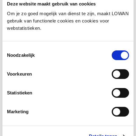
Deze website maakt gebruik van cookies
Om je zo goed mogelijk van dienst te zijn, maakt LOWAN
gebruik van functionele cookies en cookies voor
Informatie
webstatistieken.
Auteur(s):
Wanda Polak
Toestemmingsselectie
Jaar van uitgave:
2017
Noodzakelijk
Voorkeuren
Download onderzoek
Statistieken
Facebook
LinkedIn
Marketing