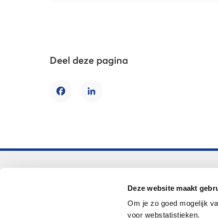
Deel deze pagina
Facebook
LinkedIn
Voortgezet onderwijs
Deze website maakt gebru
Helpdesk LOWAN-vo
Om je zo goed mogelijk va
helpdeskvo@lowan.nl
voor webstatistieken.