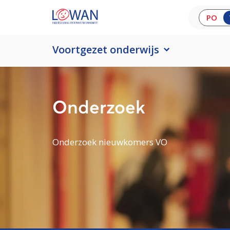
PO
Voortgezet onderwijs
Onderzoek
Onderzoek nieuwkomers VO