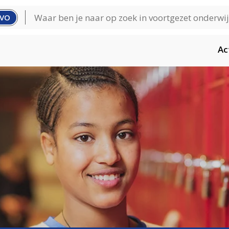
VO
Ac