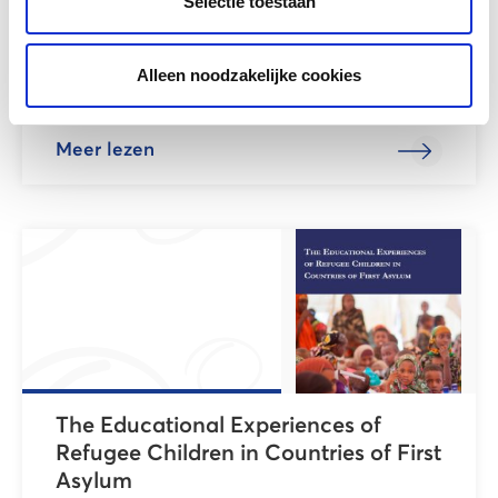
Selectie toestaan
onderzoek naar ISK en zorg
In opdracht van LOWAN en Pharos is in 2018
Alleen noodzakelijke cookies
een onafhankelijk onderzoek uitgevoerd naar
‘ISK...
Meer lezen
The Educational Experiences of
Refugee Children in Countries of First
Asylum