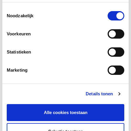
Toestemmingsselectie
Facebook
LinkedIn
Noodzakelijk
Voorkeuren
Andere bezoekers bekeken ook
Statistieken
Gerelateerd onderzoek
Marketing
Details tonen
Alle cookies toestaan
De organisatie van nabijheid-