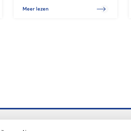
Meer lezen
Altijd up to date
Aanmelden nieuwsbrief LOWAN