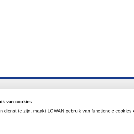
Altijd up to date
Aanmelden nieuwsbrief LOWAN
ik van cookies
n dienst te zijn, maakt LOWAN gebruik van functionele cookies 
Schrijf je in voor LOWANieuws