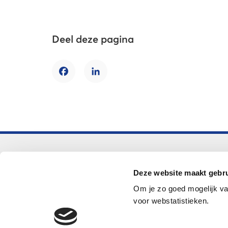
Deel deze pagina
Facebook
LinkedIn
Voortgezet onderwijs
Deze website maakt gebru
Helpdesk LOWAN-vo
Om je zo goed mogelijk va
helpdeskvo@lowan.nl
voor webstatistieken.