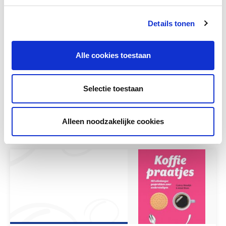
Deel deze pagina
Details tonen
Facebook
LinkedIn
Alle cookies toestaan
Selectie toestaan
Andere bezoekers bekeken ook
Alleen noodzakelijke cookies
Gerelateerd lesmateriaal