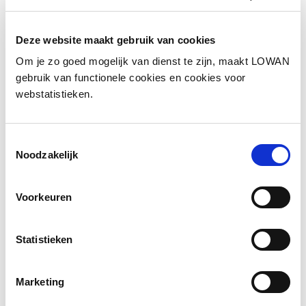
Informatie
Deze website maakt gebruik van cookies
Om je zo goed mogelijk van dienst te zijn, maakt LOWAN
Auteur(s):
Piet Meijer, Bondi Sciarone
gebruik van functionele cookies en cookies voor
webstatistieken.
Uitgever:
Boom Uitgevers
Jaar van uitgave:
2022
Toestemmingsselectie
ISBN:
3009010005330
Noodzakelijk
Inkijkexemplaar docent
Voorkeuren
Statistieken
Naar het lesmateriaal
Marketing
Social media