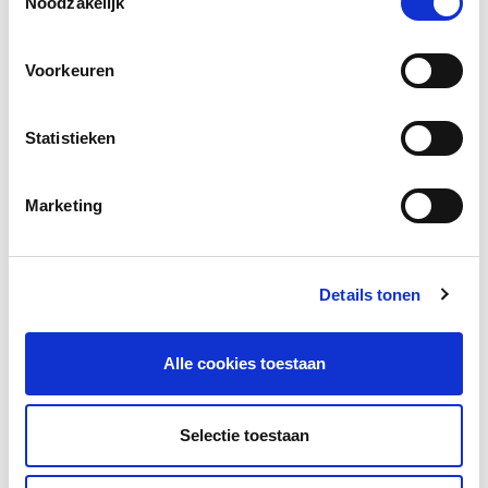
Noodzakelijk
Social media
Deel deze pagina
Voorkeuren
Facebook
LinkedIn
Statistieken
Marketing
Andere bezoekers bekeken ook
Gerelateerd lesmateriaal
Details tonen
Alle cookies toestaan
Selectie toestaan