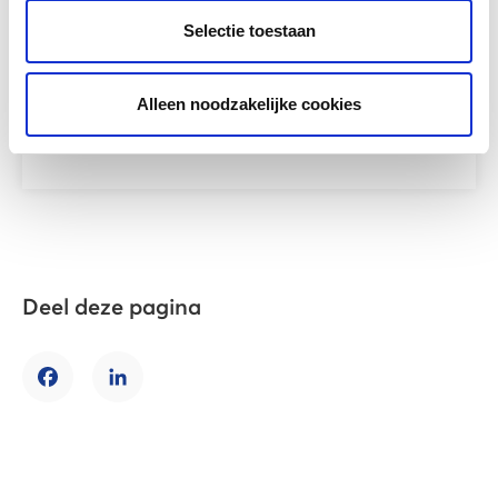
Ben je op zoek naar meer informatie over
Selectie toestaan
nieuwkomersbekostiging vo? Kijk dan op
onze
website
.
Alleen noodzakelijke cookies
Deel deze pagina
Facebook
LinkedIn