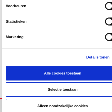
Voorkeuren
Wil je een cursus
toevoegen aan dit
Voeg toe
Statistieken
overzicht?
6
1
2
3
4
5
7
8
9
10
11
…
13
Marketing
Deel deze pagina
Details tonen
Facebook
LinkedIn
Alle cookies toestaan
Selectie toestaan
Alleen noodzakelijke cookies