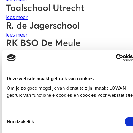
Taalschool Utrecht
lees meer
R. de Jagerschool
lees meer
RK BSO De Meule
lees meer
SBO De Diamant
lees meer
SBO De Lings
Deze website maakt gebruik van cookies
lees meer
Om je zo goed mogelijk van dienst te zijn, maakt LOWAN
Schakelklas Woerden
gebruik van functionele cookies en cookies voor webstatisti
(locatie basisschool De
Toestemmingsselectie
Achtsprong)
Noodzakelijk
lees meer